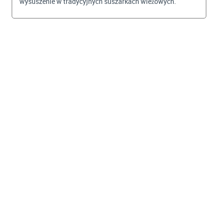
wysuszenie w tradycyjnych suszarkach wieżowych.
BEKIJKEN